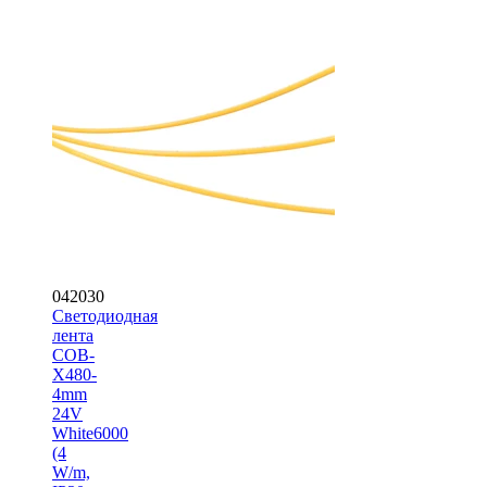
042030
Светодиодная
лента
COB-
X480-
4mm
24V
White6000
(4
W/m,