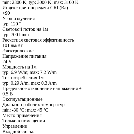
min: 2800 K; typ: 3000 K; max: 3100 K
Индекс цветопередачи CRI (Ra)
>90
Угол излучения
typ: 120 °
Световой поток на 1м
typ: 700 lm/m
Расчетная световая эффективность
101 лм/Вт
Электрические
Напряжение питания
24 V
Мощность на 1м
typ: 6.9 W/m; max: 7.2 W/m
Ток потребления 1м
typ: 0.29 A/m; max: 0.3 A/m
Предельное отклонение напряжения ±
0.5 В
Эксплуатационные
Диапазон рабочих температур
min: -30 °C; max: 45 °C
Место применения
Только в помещении
Управление
Входной сигнал