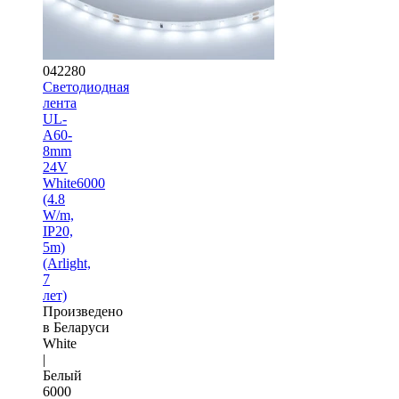
042280
Светодиодная
лента
UL-
A60-
8mm
24V
White6000
(4.8
W/m,
IP20,
5m)
(Arlight,
7
лет)
Произведено
в Беларуси
White
|
Белый
6000