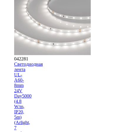
042281
Светодиодная
лента
UL-
A60-
8mm
24V
Day5000
(4.8
W/m,
IP20,
5m)
(Arlight,
7