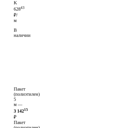
K
43
628
₽/
м
В
наличии
Пакет
(полиэтилен)
5
м —
15
3 142
₽
Пакет
(полиэтилен)