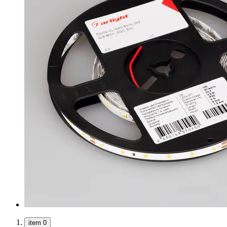
item 0