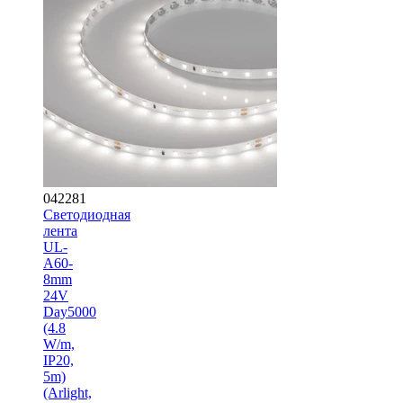
042281
Светодиодная
лента
UL-
A60-
8mm
24V
Day5000
(4.8
W/m,
IP20,
5m)
(Arlight,