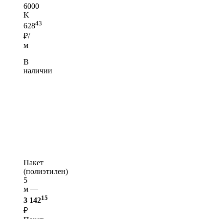
6000
K
43
628
₽/
м
В
наличии
Пакет
(полиэтилен)
5
м —
15
3 142
₽