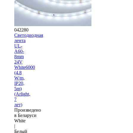
042280
Светодиодная
лента
UL-
A60-
8mm
24V
White6000
(4.8
W/m,
IP20,
5m)
(Arlight,
7
лет)
Произведено
в Беларуси
White
|
Белый