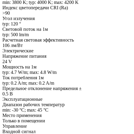
min: 3800 K; typ: 4000 K; max: 4200 K
Индекс цветопередачи CRI (Ra)
>90
Угол излучения
typ: 120 °
Световой поток на 1м
typ: 500 lm/m
Расчетная световая эффективность
106 лм/Вт
Электрические
Напряжение питания
24 V
Мощность на 1м
typ: 4.7 W/m; max: 4.8 W/m
Ток потребления 1м
typ: 0.2 A/m; max: 0.2 A/m
Предельное отклонение напряжения ±
0.5 В
Эксплуатационные
Диапазон рабочих температур
min: -30 °C; max: 45 °C
Место применения
Только в помещении
Управление
Входной сигнал