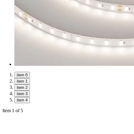
item 0
item 1
item 2
item 3
item 4
Item 1 of 5