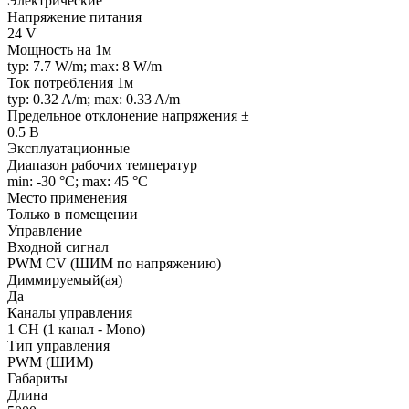
Электрические
Напряжение питания
24 V
Мощность на 1м
typ: 7.7 W/m; max: 8 W/m
Ток потребления 1м
typ: 0.32 A/m; max: 0.33 A/m
Предельное отклонение напряжения ±
0.5 В
Эксплуатационные
Диапазон рабочих температур
min: -30 °C; max: 45 °C
Место применения
Только в помещении
Управление
Входной сигнал
PWM СV (ШИМ по напряжению)
Диммируемый(ая)
Да
Каналы управления
1 CH (1 канал - Mono)
Тип управления
PWM (ШИМ)
Габариты
Длина