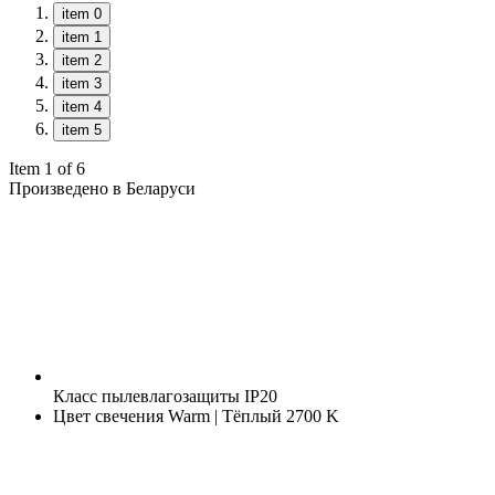
item 0
item 1
item 2
item 3
item 4
item 5
Item 1 of 6
Произведено в Беларуси
Класс пылевлагозащиты
IP20
Цвет свечения
Warm | Тёплый 2700 K