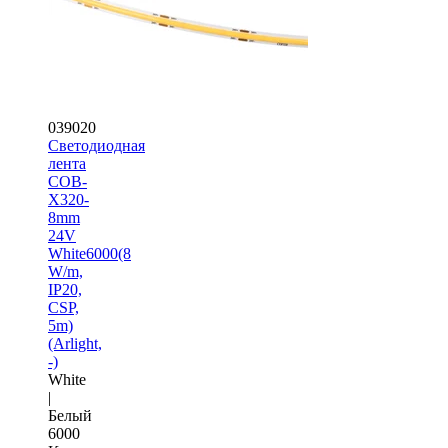
039020
Светодиодная
лента
COB-
X320-
8mm
24V
White6000(8
W/m,
IP20,
CSP,
5m)
(Arlight,
-)
White
|
Белый
6000