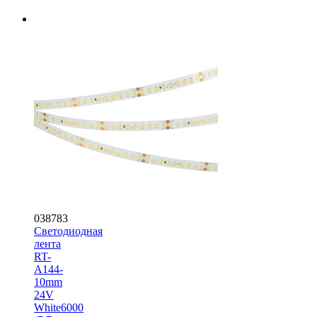
038783
Светодиодная
лента
RT-
A144-
10mm
24V
White6000