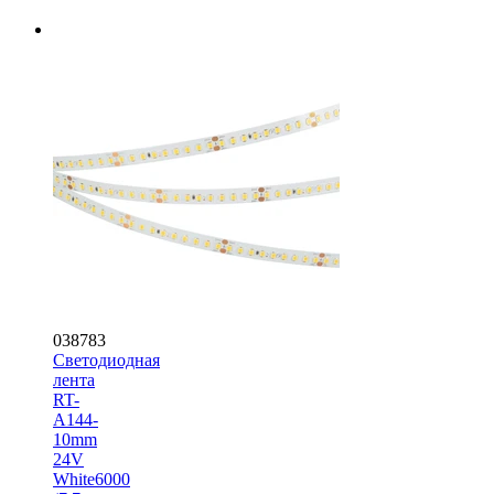
038783
Светодиодная
лента
RT-
A144-
10mm
24V
White6000