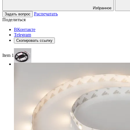
Избранное
Распечатать
Задать вопрос
Поделиться
ВКонтакте
Telegram
Скопировать ссылку
Item 1 of 3