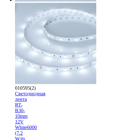
010595(2)
Светодиодная
лента
RT-
B30-
10mm
12V
White6000
(7.2
W/m,