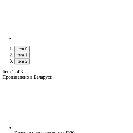
item 0
item 1
item 2
Item 1 of 3
Произведено в Беларуси
Класс пылевлагозащиты
IP20