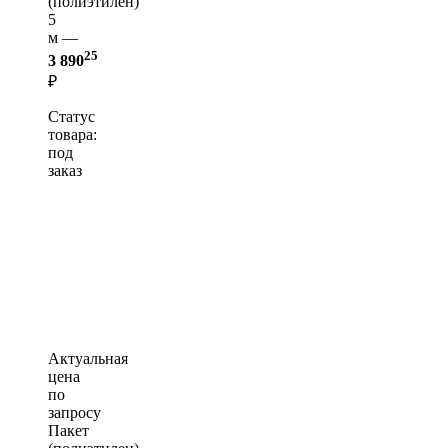
(полиэтилен)
5
м —
25
3 890
₽
Статус
товара:
под
заказ
Актуальная
цена
по
запросу
Пакет