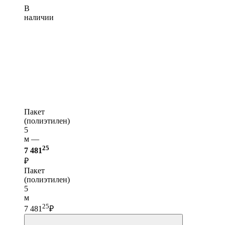
В
наличии
Пакет
(полиэтилен)
5
м —
25
7 481
₽
Пакет
(полиэтилен)
5
м
25
7 481
₽