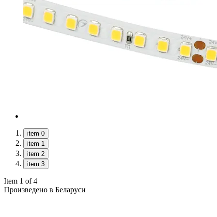
item 0
item 1
item 2
item 3
Item 1 of 4
Произведено в Беларуси