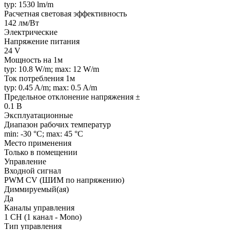
typ: 1530 lm/m
Расчетная световая эффективность
142 лм/Вт
Электрические
Напряжение питания
24 V
Мощность на 1м
typ: 10.8 W/m; max: 12 W/m
Ток потребления 1м
typ: 0.45 A/m; max: 0.5 A/m
Предельное отклонение напряжения ±
0.1 В
Эксплуатационные
Диапазон рабочих температур
min: -30 °C; max: 45 °C
Место применения
Только в помещении
Управление
Входной сигнал
PWM СV (ШИМ по напряжению)
Диммируемый(ая)
Да
Каналы управления
1 CH (1 канал - Mono)
Тип управления