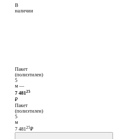
В
наличии
Пакет
(полиэтилен)
5
м —
25
7 481
₽
Пакет
(полиэтилен)
5
м
25
7 481
₽