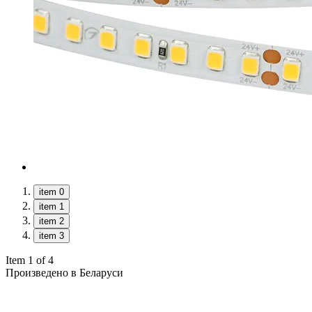
item 0
item 1
item 2
item 3
Item 1 of 4
Произведено в Беларуси