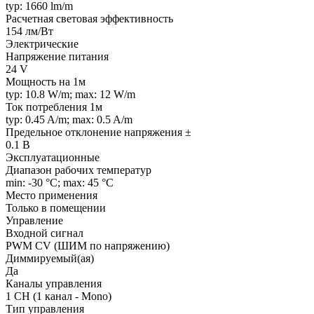
typ: 1660 lm/m
Расчетная световая эффективность
154 лм/Вт
Электрические
Напряжение питания
24 V
Мощность на 1м
typ: 10.8 W/m; max: 12 W/m
Ток потребления 1м
typ: 0.45 A/m; max: 0.5 A/m
Предельное отклонение напряжения ±
0.1 В
Эксплуатационные
Диапазон рабочих температур
min: -30 °C; max: 45 °C
Место применения
Только в помещении
Управление
Входной сигнал
PWM СV (ШИМ по напряжению)
Диммируемый(ая)
Да
Каналы управления
1 CH (1 канал - Mono)
Тип управления