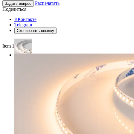
Распечатать
Задать вопрос
Поделиться
ВКонтакте
Telegram
Скопировать ссылку
Item 1 of 3