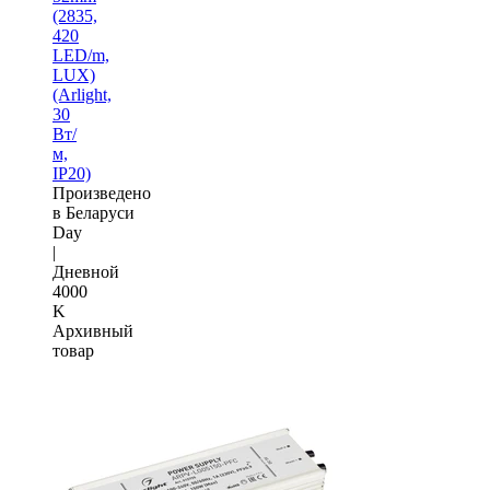
(2835,
420
LED/m,
LUX)
(Arlight,
30
Вт/
м,
IP20)
Произведено
в Беларуси
Day
|
Дневной
4000
K
Архивный
товар