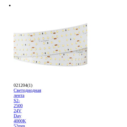
021204(1)
Светодиодная
лента
S2-
2500
24V
Day
4000K
52mm