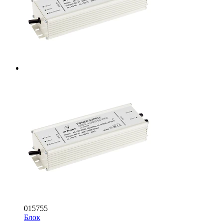
015755
Блок