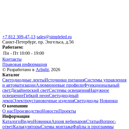
+7 812 309-47-13
sales@simpleled.ru
Санкт-Петербург, пр. Энгельса, д.56
Работаем:
Пн - Пт
10:00 - 19:00
Контакты
Правовая информация
© Разработано в
Arlight
, 2026
Каталог
Светодиодные ленты
Источники питания
Системы управления
и автоматизации
Алюминиевые профили
Функциональный
свет
Дизайнерский свет
Системы освещения
Наружное
освещение
Гибкий неон
Светодиодный
декор
Электроустановочные изделия
Светодиоды
Новинки
О компании
О нас
Производство
Новости
Проекты
Информация
Каталоги
Видео
Новинки
Архив вебинаров
Статьи
Вопрос-
ответ
Калькуляторы
Схемы монтажа
Файлы и программы