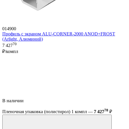
014900
Профиль с экраном ALU-CORNER-2000 ANOD+FROST
(Arlight, Алюминий)
70
7 427
₽/компл
В наличии
70
Пленочная упаковка (полистирол) 1 компл —
7 427
₽