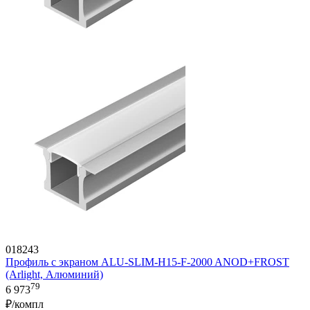
018243
Профиль с экраном ALU-SLIM-H15-F-2000 ANOD+FROST
(Arlight, Алюминий)
79
6 973
₽/компл