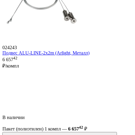
024243
Подвес ALU-LINE-2x2m (Arlight, Металл)
42
6 657
₽/компл
В наличии
42
Пакет (полиэтилен) 1 компл —
6 657
₽