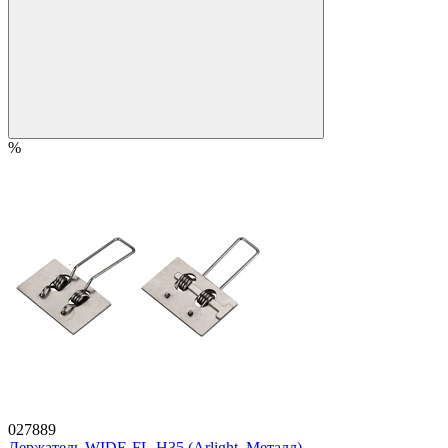
%
027889
Держатель WIDE-FL-H35 (Arlight, Металл)