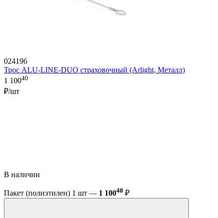
024196
Трос ALU-LINE-DUO страховочный (Arlight, Металл)
40
1 100
₽/шт
В наличии
40
Пакет (полиэтилен) 1 шт —
1 100
₽