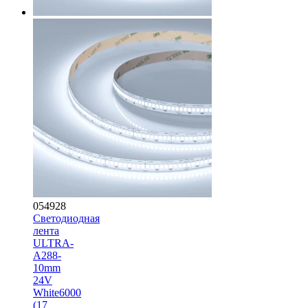
054928
Светодиодная
лента
ULTRA-
A288-
10mm
24V
White6000
(17