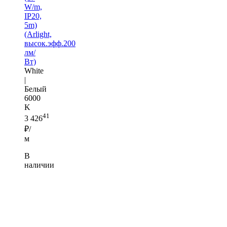
W/m,
IP20,
5m)
(Arlight,
высок.эфф.200
лм/
Вт)
White
|
Белый
6000
K
41
3 426
₽/
м
В
наличии