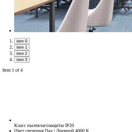
item 0
item 1
item 2
item 3
Item 1 of 4
Класс пылевлагозащиты
IP20
Цвет свечения
Day | Дневной 4000 K