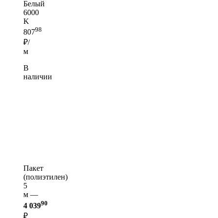
Белый
6000
K
98
807
₽/
м
В
наличии
Пакет
(полиэтилен)
5
м —
90
4 039
₽