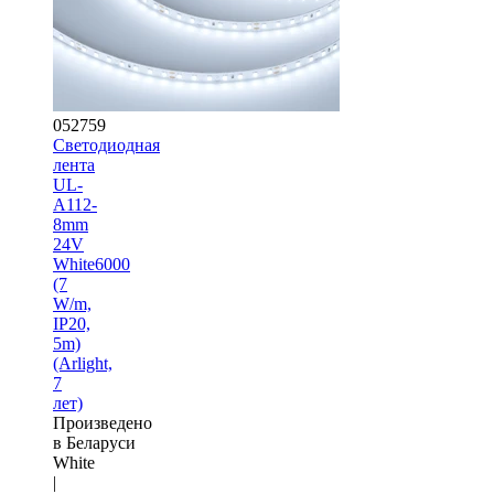
052759
Светодиодная
лента
UL-
A112-
8mm
24V
White6000
(7
W/m,
IP20,
5m)
(Arlight,
7
лет)
Произведено
в Беларуси
White
|