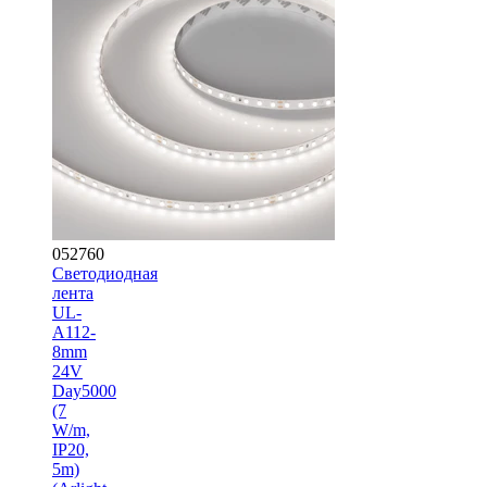
052760
Светодиодная
лента
UL-
A112-
8mm
24V
Day5000
(7
W/m,
IP20,
5m)