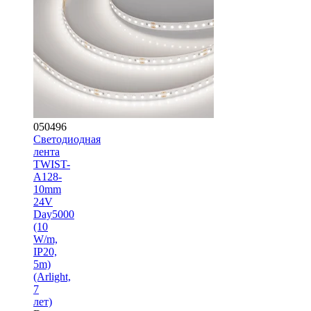
050496
Светодиодная
лента
TWIST-
A128-
10mm
24V
Day5000
(10
W/m,
IP20,
5m)
(Arlight,
7
лет)