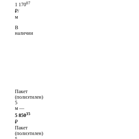
07
1 170
₽/
м
В
наличии
Пакет
(полиэтилен)
5
м —
35
5 850
₽
Пакет
(полиэтилен)
5