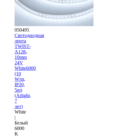
050495
Светодиодная
лента
TWIST-
A128-
10mm
24V
White6000
(10
W/m,
IP20,
5m)
(Arlight,
7
лет)
White
|
Белый
6000
K