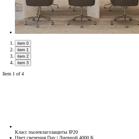
item 0
item 1
item 2
item 3
Item 1 of 4
Класс пылевлагозащиты
IP20
Цвет свечения
Day | Дневной 4000 K