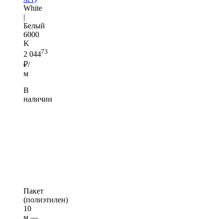
White
|
Белый
6000
K
73
2 044
₽/
м
В
наличии
Пакет
(полиэтилен)
10
м —