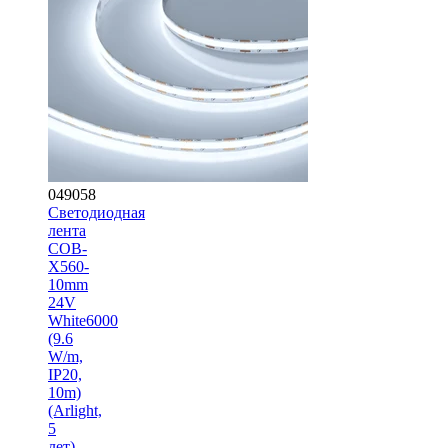
049058
Светодиодная
лента
COB-
X560-
10mm
24V
White6000
(9.6
W/m,
IP20,
10m)
(Arlight,
5
лет)