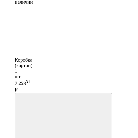
наличии
Коробка
(картон)
1
шт —
31
7 258
₽