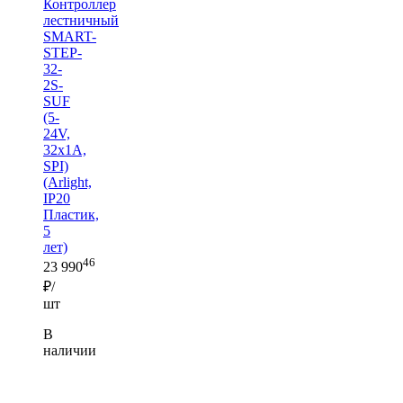
Контроллер
лестничный
SMART-
STEP-
32-
2S-
SUF
(5-
24V,
32x1A,
SPI)
(Arlight,
IP20
Пластик,
5
лет)
46
23 990
₽/
шт
В
наличии