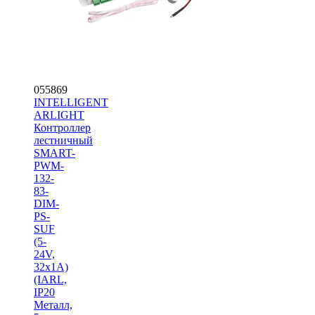
055869
INTELLIGENT
ARLIGHT
Контроллер
лестничный
SMART-
PWM-
132-
83-
DIM-
PS-
SUF
(5-
24V,
32x1A)
(IARL,
IP20
Металл,