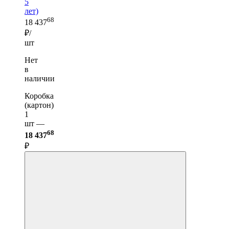
5
лет)
68
18 437
₽/
шт
Нет
в
наличии
Коробка
(картон)
1
шт —
68
18 437
₽