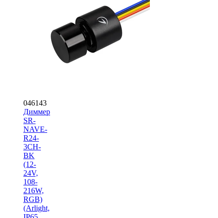
046143
Диммер
SR-
NAVE-
R24-
3CH-
BK
(12-
24V,
108-
216W,
RGB)
(Arlight,
IP65