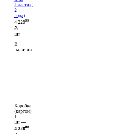
Пластик,
2
года)
88
4 228
₽/
шт
В
наличии
Коробка
(картон)
1
шт —
88
4 228