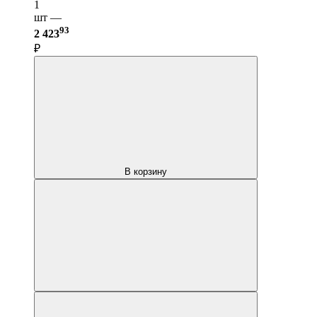
1
шт —
93
2 423
₽
В корзину