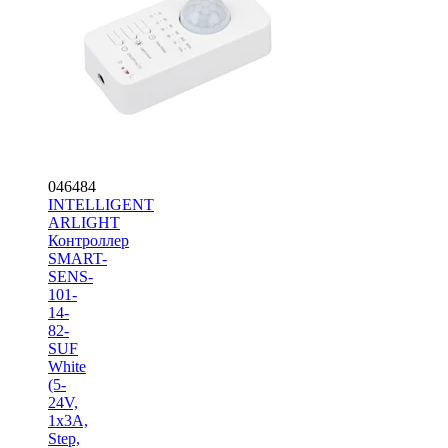
046484
INTELLIGENT
ARLIGHT
Контроллер
SMART-
SENS-
101-
14-
82-
SUF
White
(5-
24V,
1x3A,
Step,