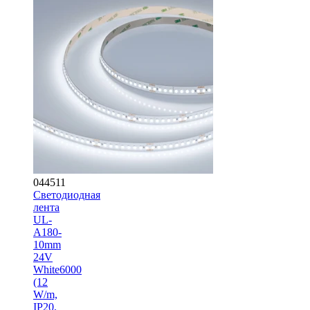
044511
Светодиодная
лента
UL-
A180-
10mm
24V
White6000
(12
W/m,
IP20,