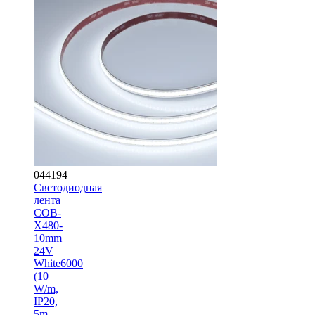
044194
Светодиодная
лента
COB-
X480-
10mm
24V
White6000
(10
W/m,
IP20,
5m,