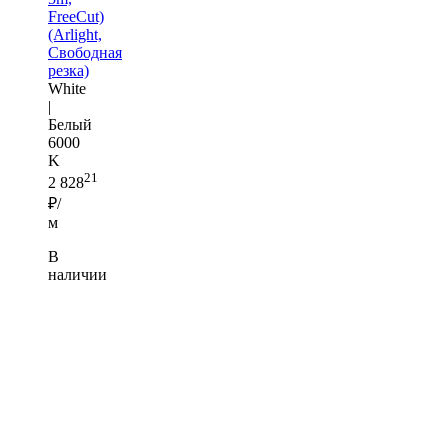
FreeCut)
(Arlight,
Свободная
резка)
White
|
Белый
6000
K
21
2 828
₽/
м
В
наличии