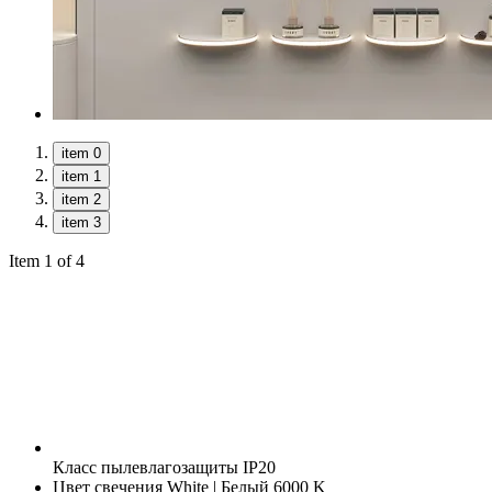
item 0
item 1
item 2
item 3
Item 1 of 4
Класс пылевлагозащиты
IP20
Цвет свечения
White | Белый 6000 K