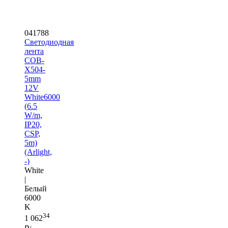
041788
Светодиодная
лента
COB-
X504-
5mm
12V
White6000
(6.5
W/m,
IP20,
CSP,
5m)
(Arlight,
-)
White
|
Белый
6000
K
34
1 062