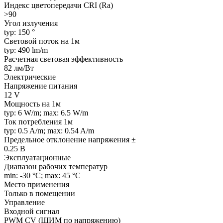
Индекс цветопередачи CRI (Ra)
>90
Угол излучения
typ: 150 °
Световой поток на 1м
typ: 490 lm/m
Расчетная световая эффективность
82 лм/Вт
Электрические
Напряжение питания
12 V
Мощность на 1м
typ: 6 W/m; max: 6.5 W/m
Ток потребления 1м
typ: 0.5 A/m; max: 0.54 A/m
Предельное отклонение напряжения ±
0.25 В
Эксплуатационные
Диапазон рабочих температур
min: -30 °C; max: 45 °C
Место применения
Только в помещении
Управление
Входной сигнал
PWM СV (ШИМ по напряжению)