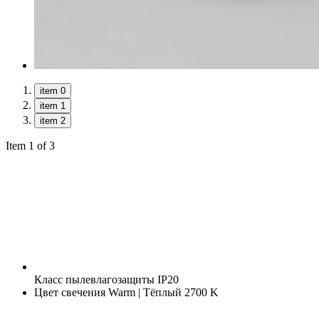
item 0
item 1
item 2
Item 1 of 3
Класс пылевлагозащиты
IP20
Цвет свечения
Warm | Тёплый 2700 K