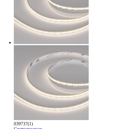
039737(1)
Светодиодная