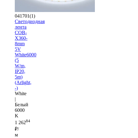
041701(1)
Светодиодная
лента
COB-
X360-
8mm
5V
White6000
(5
W/m,
IP20,
5m)
(Arlight,
-)
White
|
Белый
6000
K
84
1 262
₽/
м