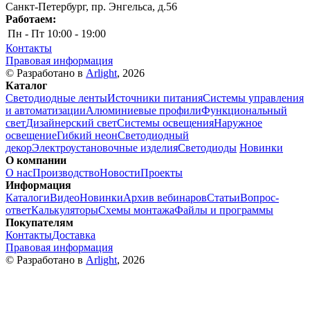
Санкт-Петербург, пр. Энгельса, д.56
Работаем:
Пн - Пт
10:00 - 19:00
Контакты
Правовая информация
© Разработано в
Arlight
, 2026
Каталог
Светодиодные ленты
Источники питания
Системы управления
и автоматизации
Алюминиевые профили
Функциональный
свет
Дизайнерский свет
Системы освещения
Наружное
освещение
Гибкий неон
Светодиодный
декор
Электроустановочные изделия
Светодиоды
Новинки
О компании
О нас
Производство
Новости
Проекты
Информация
Каталоги
Видео
Новинки
Архив вебинаров
Статьи
Вопрос-
ответ
Калькуляторы
Схемы монтажа
Файлы и программы
Покупателям
Контакты
Доставка
Правовая информация
© Разработано в
Arlight
, 2026