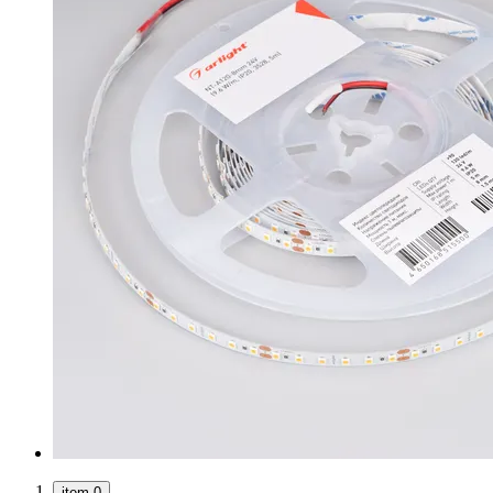
item 0