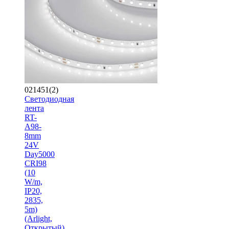
021451(2)
Светодиодная
лента
RT-
A98-
8mm
24V
Day5000
CRI98
(10
W/m,
IP20,
2835,
5m)
(Arlight,
Открытый)