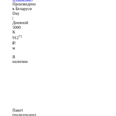
Произведено
в Беларуси
Day
|
Дневной
5000
K
71
912
₽/
м
В
наличии
Пакет
(полиэтилен)