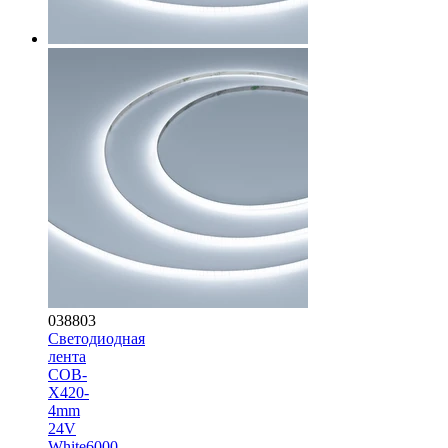
038803
Светодиодная
лента
COB-
X420-
4mm
24V
White6000