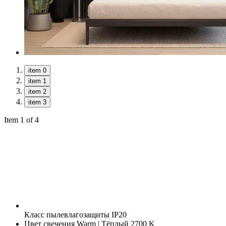
item 0
item 1
item 2
item 3
Item 1 of 4
Класс пылевлагозащиты
IP20
Цвет свечения
Warm | Тёплый 2700 K