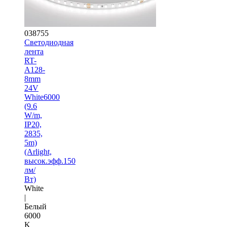
038755
Светодиодная
лента
RT-
A128-
8mm
24V
White6000
(9.6
W/m,
IP20,
2835,
5m)
(Arlight,
высок.эфф.150
лм/
Вт)
White
|
Белый
6000
K