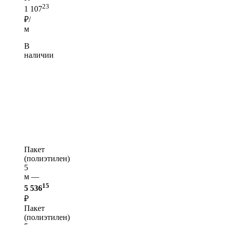
23
1 107
₽/
м
В
наличии
Пакет
(полиэтилен)
5
м —
15
5 536
₽
Пакет
(полиэтилен)