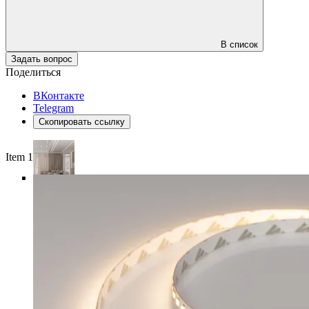
В список
Задать вопрос
Поделиться
ВКонтакте
Telegram
Скопировать ссылку
Item 1 of 5