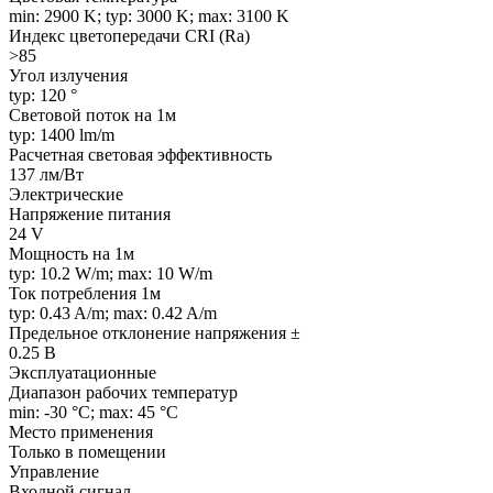
min: 2900 K; typ: 3000 K; max: 3100 K
Индекс цветопередачи CRI (Ra)
>85
Угол излучения
typ: 120 °
Световой поток на 1м
typ: 1400 lm/m
Расчетная световая эффективность
137 лм/Вт
Электрические
Напряжение питания
24 V
Мощность на 1м
typ: 10.2 W/m; max: 10 W/m
Ток потребления 1м
typ: 0.43 A/m; max: 0.42 A/m
Предельное отклонение напряжения ±
0.25 В
Эксплуатационные
Диапазон рабочих температур
min: -30 °C; max: 45 °C
Место применения
Только в помещении
Управление
Входной сигнал