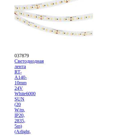
037879
Светодиодная
лента
RT-
A140-
10mm
24V
White6000
SUN
(20
W/m,
IP20,
2835,
5m)
(Arlight,