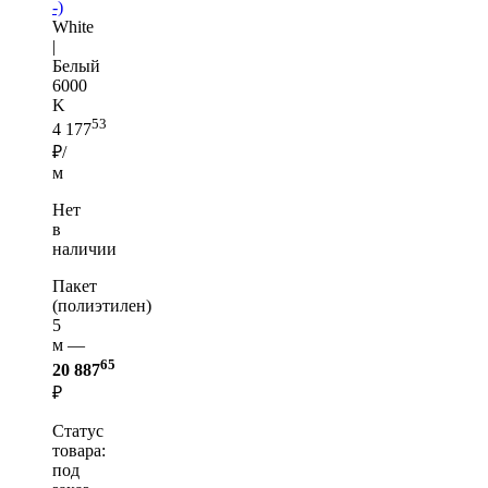
-)
White
|
Белый
6000
K
53
4 177
₽/
м
Нет
в
наличии
Пакет
(полиэтилен)
5
м —
65
20 887
₽
Статус
товара:
под