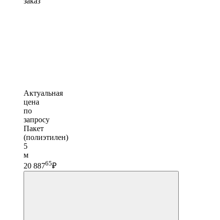
заказ
Актуальная
цена
по
запросу
Пакет
(полиэтилен)
5
м
65
20 887
₽