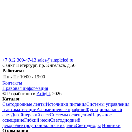
+7 812 309-47-13
sales@simpleled.ru
Санкт-Петербург, пр. Энгельса, д.56
Работаем:
Пн - Пт
10:00 - 19:00
Контакты
Правовая информация
© Разработано в
Arlight
, 2026
Каталог
Светодиодные ленты
Источники питания
Системы управления
и автоматизации
Алюминиевые профили
Функциональный
свет
Дизайнерский свет
Системы освещения
Наружное
освещение
Гибкий неон
Светодиодный
декор
Электроустановочные изделия
Светодиоды
Новинки
О компании