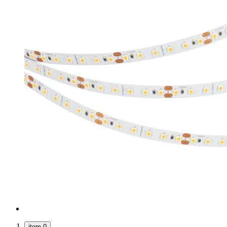
item 0