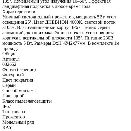
135°. Изменяемый угол излучения 10–60°. Эффектная
ландшафтная подсветка в любое время года.
Характеристики
Уличный светодиодный прожектор, мощность 5Вт, угол
освещения 25°. Цвет ДНЕВНОЙ 4000К, световой поток
310лм. Влагозащищенный корпус IP67 - темно-серый
алюминий, экран из закалённого стекла. Угол поворота
корпуса в вертикальной плоскости 135°. Питание 230В,
мощность 5 Вт. Размеры DxH -Ø42х77мм. В комплекте 1м
провод.
Общие
Артикул
032652
Форма (сечение)
Фигурный
Цвет покрытия
Серый
Способ монтажа
Накладной
Класс пылевлагозащиты
IP67
Тип товара
Прожектор
Модельный ряд
RAY