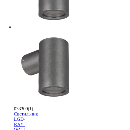
033309(1)
Светильник
LGD-
RAY-
WALL-