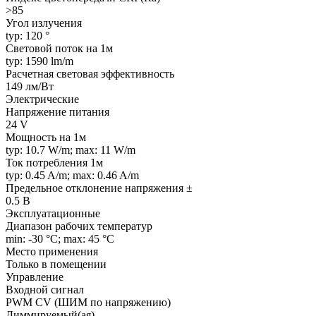
>85
Угол излучения
typ: 120 °
Световой поток на 1м
typ: 1590 lm/m
Расчетная световая эффективность
149 лм/Вт
Электрические
Напряжение питания
24 V
Мощность на 1м
typ: 10.7 W/m; max: 11 W/m
Ток потребления 1м
typ: 0.45 A/m; max: 0.46 A/m
Предельное отклонение напряжения ±
0.5 В
Эксплуатационные
Диапазон рабочих температур
min: -30 °C; max: 45 °C
Место применения
Только в помещении
Управление
Входной сигнал
PWM СV (ШИМ по напряжению)
Диммируемый(ая)