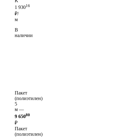
K
16
1 930
₽/
м
В
наличии
Пакет
(полиэтилен)
5
м —
80
9 650
₽
Пакет
(полиэтилен)