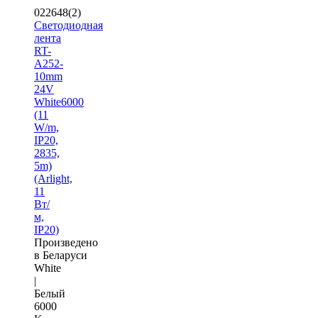
022648(2)
Светодиодная
лента
RT-
A252-
10mm
24V
White6000
(11
W/m,
IP20,
2835,
5m)
(Arlight,
11
Вт/
м,
IP20)
Произведено
в Беларуси
White
|
Белый
6000