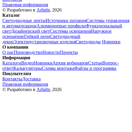
Правовая информация
© Разработано в
Arlight
, 2026
Каталог
Светодиодные ленты
Источники питания
Системы управления
и автоматизации
Алюминиевые профили
Функциональный
свет
Дизайнерский свет
Системы освещения
Наружное
освещение
Гибкий неон
Светодиодный
декор
Электроустановочные изделия
Светодиоды
Новинки
О компании
О нас
Производство
Новости
Проекты
Информация
Каталоги
Видео
Новинки
Архив вебинаров
Статьи
Вопрос-
ответ
Калькуляторы
Схемы монтажа
Файлы и программы
Покупателям
Контакты
Доставка
Правовая информация
© Разработано в
Arlight
, 2026