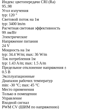
Индекс цветопередачи CRI (Ra)
95..98
Угол излучения
typ: 120 °
Световой поток на 1м
typ: 3400 lm/m
Расчетная световая эффективность
99 лм/Вт
Электрические
Напряжение питания
24 V
Мощность на 1м
typ: 34.4 W/m; max: 36 W/m
Ток потребления 1м
typ: 1.43 A/m; max: 1.5 A/m
Предельное отклонение напряжения ±
0.5 В
Эксплуатационные
Диапазон рабочих температур
min: -30 °C; max: 45 °C
Место применения
Только в помещении
Управление
Входной сигнал
PWM СV (ШИМ по напряжению)