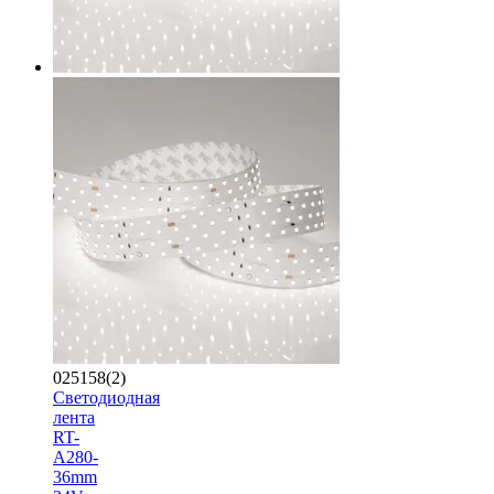
025158(2)
Светодиодная
лента
RT-
A280-
36mm