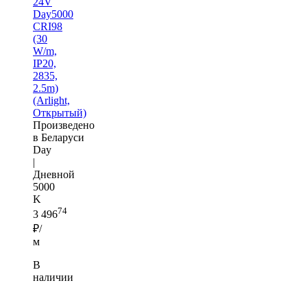
24V
Day5000
CRI98
(30
W/m,
IP20,
2835,
2.5m)
(Arlight,
Открытый)
Произведено
в Беларуси
Day
|
Дневной
5000
K
74
3 496
₽/
м
В
наличии