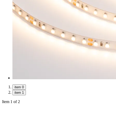
item 0
item 1
Item 1 of 2