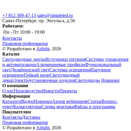
+7 812 309-47-13
sales@simpleled.ru
Санкт-Петербург, пр. Энгельса, д.56
Работаем:
Пн - Пт
10:00 - 19:00
Контакты
Правовая информация
© Разработано в
Arlight
, 2026
Каталог
Светодиодные ленты
Источники питания
Системы управления
и автоматизации
Алюминиевые профили
Функциональный
свет
Дизайнерский свет
Системы освещения
Наружное
освещение
Гибкий неон
Светодиодный
декор
Электроустановочные изделия
Светодиоды
Новинки
О компании
О нас
Производство
Новости
Проекты
Информация
Каталоги
Видео
Новинки
Архив вебинаров
Статьи
Вопрос-
ответ
Калькуляторы
Схемы монтажа
Файлы и программы
Покупателям
Контакты
Доставка
Правовая информация
© Разработано в
Arlight
, 2026