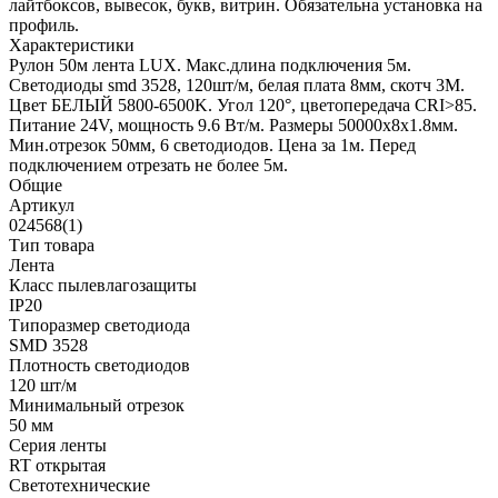
лайтбоксов, вывесок, букв, витрин. Обязательна установка на
профиль.
Характеристики
Рулон 50м лента LUX. Макс.длина подключения 5м.
Светодиоды smd 3528, 120шт/м, белая плата 8мм, скотч 3М.
Цвет БЕЛЫЙ 5800-6500K. Угол 120°, цветопередача CRI>85.
Питание 24V, мощность 9.6 Вт/м. Размеры 50000х8х1.8мм.
Мин.отрезок 50мм, 6 светодиодов. Цена за 1м. Перед
подключением отрезать не более 5м.
Общие
Артикул
024568(1)
Тип товара
Лента
Класс пылевлагозащиты
IP20
Типоразмер светодиода
SMD 3528
Плотность светодиодов
120 шт/м
Минимальный отрезок
50 мм
Серия ленты
RT открытая
Светотехнические