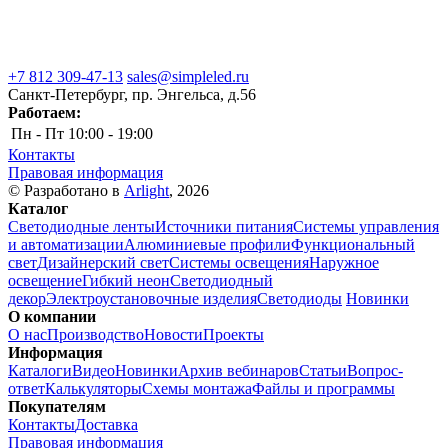
+7 812 309-47-13
sales@simpleled.ru
Санкт-Петербург, пр. Энгельса, д.56
Работаем:
Пн - Пт
10:00 - 19:00
Контакты
Правовая информация
© Разработано в
Arlight
, 2026
Каталог
Светодиодные ленты
Источники питания
Системы управления
и автоматизации
Алюминиевые профили
Функциональный
свет
Дизайнерский свет
Системы освещения
Наружное
освещение
Гибкий неон
Светодиодный
декор
Электроустановочные изделия
Светодиоды
Новинки
О компании
О нас
Производство
Новости
Проекты
Информация
Каталоги
Видео
Новинки
Архив вебинаров
Статьи
Вопрос-
ответ
Калькуляторы
Схемы монтажа
Файлы и программы
Покупателям
Контакты
Доставка
Правовая информация