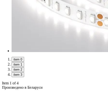
item 0
item 1
item 2
item 3
Item 1 of 4
Произведено в Беларуси