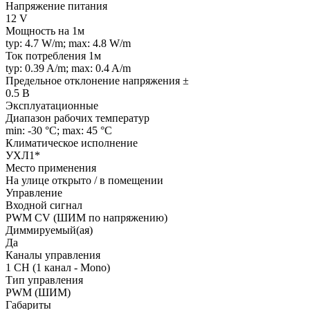
Напряжение питания
12 V
Мощность на 1м
typ: 4.7 W/m; max: 4.8 W/m
Ток потребления 1м
typ: 0.39 A/m; max: 0.4 A/m
Предельное отклонение напряжения ±
0.5 В
Эксплуатационные
Диапазон рабочих температур
min: -30 °C; max: 45 °C
Климатическое исполнение
УХЛ1*
Место применения
На улице открыто / в помещении
Управление
Входной сигнал
PWM СV (ШИМ по напряжению)
Диммируемый(ая)
Да
Каналы управления
1 CH (1 канал - Mono)
Тип управления
PWM (ШИМ)
Габариты