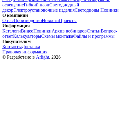
освещение
Гибкий неон
Светодиодный
декор
Электроустановочные изделия
Светодиоды
Новинки
О компании
О нас
Производство
Новости
Проекты
Информация
Каталоги
Видео
Новинки
Архив вебинаров
Статьи
Вопрос-
ответ
Калькуляторы
Схемы монтажа
Файлы и программы
Покупателям
Контакты
Доставка
Правовая информация
© Разработано в
Arlight
, 2026