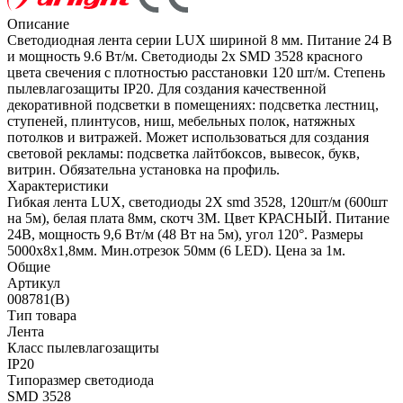
Описание
Светодиодная лента серии LUX шириной 8 мм. Питание 24 В
и мощность 9.6 Вт/м. Светодиоды 2x SMD 3528 красного
цвета свечения с плотностью расстановки 120 шт/м. Степень
пылевлагозащиты IP20. Для создания качественной
декоративной подсветки в помещениях: подсветка лестниц,
ступеней, плинтусов, ниш, мебельных полок, натяжных
потолков и витражей. Может использоваться для создания
световой рекламы: подсветка лайтбоксов, вывесок, букв,
витрин. Обязательна установка на профиль.
Характеристики
Гибкая лента LUX, светодиоды 2X smd 3528, 120шт/м (600шт
на 5м), белая плата 8мм, скотч 3М. Цвет КРАСНЫЙ. Питание
24В, мощность 9,6 Вт/м (48 Вт на 5м), угол 120°. Размеры
5000х8х1,8мм. Мин.отрезок 50мм (6 LED). Цена за 1м.
Общие
Артикул
008781(B)
Тип товара
Лента
Класс пылевлагозащиты
IP20
Типоразмер светодиода
SMD 3528