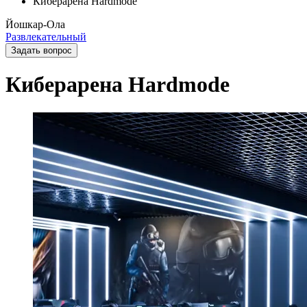
Киберарена Hardmode
Йошкар-Ола
Развлекательный
Задать вопрос
Киберарена Hardmode