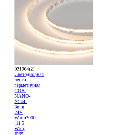
031904(2)
Светодиодная
лента
герметичная
COB-
NANO-
X544-
8mm
24V
Warm3000
(11.5
W/m,
IP65,