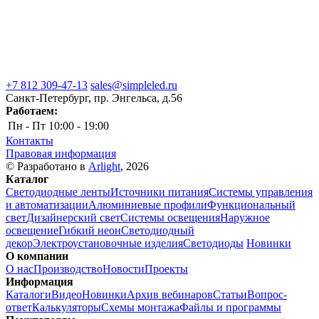
+7 812 309-47-13
sales@simpleled.ru
Санкт-Петербург, пр. Энгельса, д.56
Работаем:
Пн - Пт
10:00 - 19:00
Контакты
Правовая информация
© Разработано в
Arlight
, 2026
Каталог
Светодиодные ленты
Источники питания
Системы управления
и автоматизации
Алюминиевые профили
Функциональный
свет
Дизайнерский свет
Системы освещения
Наружное
освещение
Гибкий неон
Светодиодный
декор
Электроустановочные изделия
Светодиоды
Новинки
О компании
О нас
Производство
Новости
Проекты
Информация
Каталоги
Видео
Новинки
Архив вебинаров
Статьи
Вопрос-
ответ
Калькуляторы
Схемы монтажа
Файлы и программы