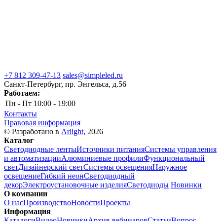
+7 812 309-47-13
sales@simpleled.ru
Санкт-Петербург, пр. Энгельса, д.56
Работаем:
Пн - Пт
10:00 - 19:00
Контакты
Правовая информация
© Разработано в
Arlight
, 2026
Каталог
Светодиодные ленты
Источники питания
Системы управления
и автоматизации
Алюминиевые профили
Функциональный
свет
Дизайнерский свет
Системы освещения
Наружное
освещение
Гибкий неон
Светодиодный
декор
Электроустановочные изделия
Светодиоды
Новинки
О компании
О нас
Производство
Новости
Проекты
Информация
Каталоги
Видео
Новинки
Архив вебинаров
Статьи
Вопрос-