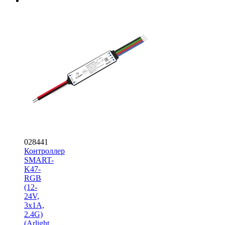
028441
Контроллер
SMART-
K47-
RGB
(12-
24V,
3x1A,
2.4G)
(Arlight,