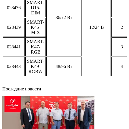
SMART-
028436
D15-
DIM
36/72 Вт
SMART-
028439
K45-
12/24 В
2
MIX
SMART-
028441
K47-
3
RGB
SMART-
028443
K49-
48/96 Вт
4
RGBW
Последние новости