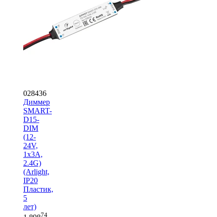
028436
Диммер
SMART-
D15-
DIM
(12-
24V,
1x3A,
2.4G)
(Arlight,
IP20
Пластик,
5
лет)
74