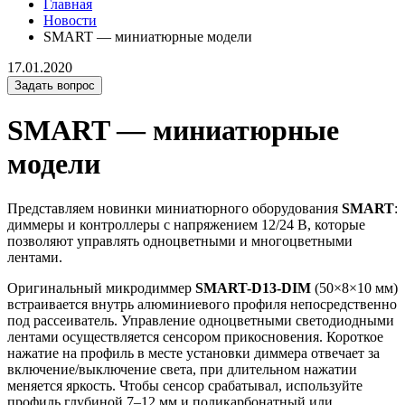
Главная
Новости
SMART — миниатюрные модели
17.01.2020
Задать вопрос
SMART — миниатюрные
модели
Представляем новинки миниатюрного оборудования
SMART
:
диммеры и контроллеры с напряжением 12/24 В, которые
позволяют управлять одноцветными и многоцветными
лентами.
Оригинальный микродиммер
SMART-D13-DIM
(50×8×10 мм)
встраивается внутрь алюминиевого профиля непосредственно
под рассеиватель. Управление одноцветными светодиодными
лентами осуществляется сенсором прикосновения. Короткое
нажатие на профиль в месте установки диммера отвечает за
включение/выключение света, при длительном нажатии
меняется яркость. Чтобы сенсор срабатывал, используйте
профиль глубиной 7–12 мм и поликарбонатный или