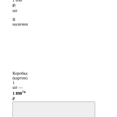
1 898
₽/
шт
В
наличии
Коробка
(картон)
1
шт —
74
1 898
₽