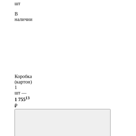
шт
В
наличии
Коробка
(картон)
1
шт —
13
1 755
₽