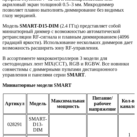
акриловый экран толщиной 0.5–3 мм. Микродиммер
позволяет плавно выполнять диммирование без видимых
глазу мерцаний.
Модель
SMART-D15-DIM
(2.4 ГГц) представляет собой
миниатюрный диммер с возможностью автоматической
ретрансляции RF-сигнала и плавным диммированием (4096
градаций яркости). Использование нескольких диммеров дает
возможность расширить зону RF-управления.
В ассортименте микроконтроллеров 3 модели для
светодиодных лент MIX(CCT), RGB и RGBW. Все новинки
совместимы с диммерными пультами дистанционного
управления и панелями серии
SMART
.
Миниатюрные модели SMART
Питание/
Максимальная
Кол-во
Артикул
Модель
рабочее
мощность
канало
напряжение
SMART-
028291
D13-
DIM
1