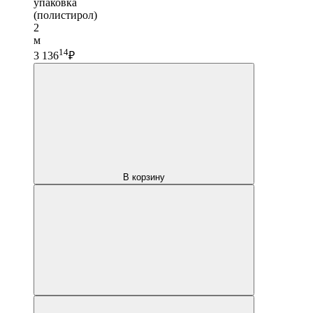
упаковка
(полистирол)
2
м
14
3 136
₽
В корзину