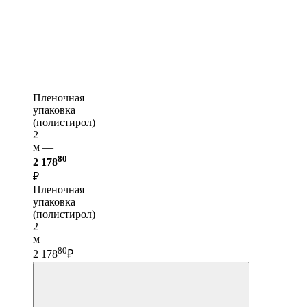
Пленочная
упаковка
(полистирол)
2
м —
80
2 178
₽
Пленочная
упаковка
(полистирол)
2
м
80
2 178
₽