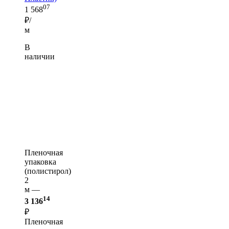
07
1 568
₽/
м
В
наличии
Пленочная
упаковка
(полистирол)
2
м —
14
3 136
₽
Пленочная