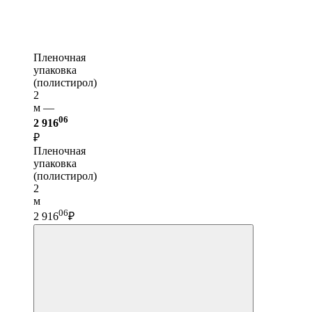
Пленочная
упаковка
(полистирол)
2
м —
06
2 916
₽
Пленочная
упаковка
(полистирол)
2
м
06
2 916
₽