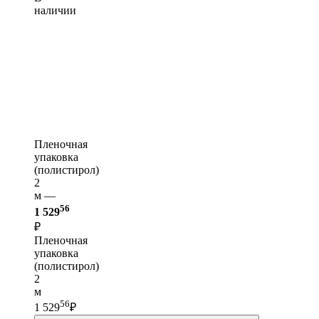
наличии
Пленочная
упаковка
(полистирол)
2
м —
56
1 529
₽
Пленочная
упаковка
(полистирол)
2
м
56
1 529
₽