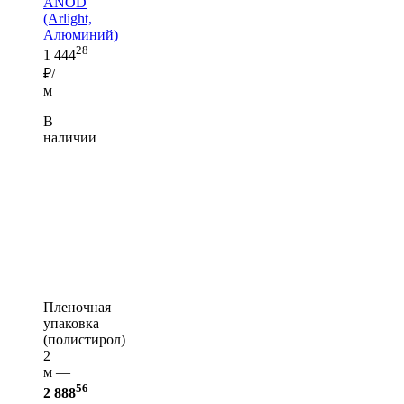
ANOD
(Arlight,
Алюминий)
28
1 444
₽/
м
В
наличии
Пленочная
упаковка
(полистирол)
2
м —
56
2 888