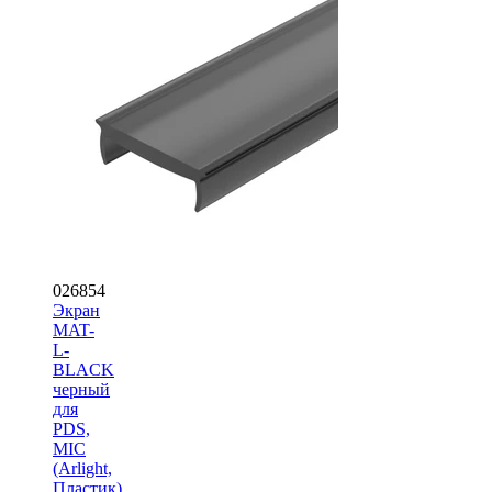
026854
Экран
MAT-
L-
BLACK
черный
для
PDS,
MIC
(Arlight,
Пластик)