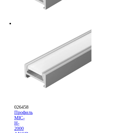
026458
Профиль
MIC-
H-
2000