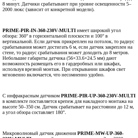
8 минут. Датчики срабатывают при уровне освещенности 5–
2000 люкс (зависит от конкретной модели).
PRIME
-
PIR
-
IN
-360-230
V
-
MULTI
имеет широкий
угол
обзора: 360° в горизонтальной плоскости и 100° в
вертикальной. Если датчик прикреплен на потолок, то радиус
срабатывания может достигать 6 м, если датчик закреплен на
стене, то радиус срабатывания может доходить до 8 метров.
Небольшие габариты датчика (56×33.6×24.5 мм) дают
возможность размещать его в гардеробных или шкафах,
используя врезной монтаж. При открывании шкафов свет
мгновенно включается, что несомненно удобно.
С инфракрасным датчиком
PRIME-PIR-UP-360-230V-MULTI
в комплекте поставляется крепеж для
накладного монтажа на
высоте 50–350 см. Датчик срабатывает на расстоянии до 12 м,
а угол обзора составляет 180°.
Микроволновый датчик движения
PRIME-MW-UP-360-