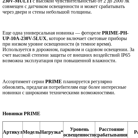
230V-MULTI
с высокой чувствительностью от 2 до 2000 лк
совмещен с датчиком освещенности и может срабатывать
через двери и стены небольшой толщины.
Еще одна универсальная новинка — фотореле
PRIME
-
PH
-
UP
-10
A
-230
V
-5
LUX
, которое включает световые приборы
при низком уровне освещенности (в темное время).
Используется в дорожном, парковом и садовом освещении. За
счет высокой степени защиты от внешних воздействий IP65
возможна эксплуатация при повышенной влажности.
Ассортимент серии
PRIME
планируется регулярно
обновлять, предлагая потребителям еще более интересные
новинки с широкими техническими возможностями.
Новинки
PRIME
Уровень
Расстояние
Артикул
Модель
Нагрузка*
Р
освещенности
срабатывания