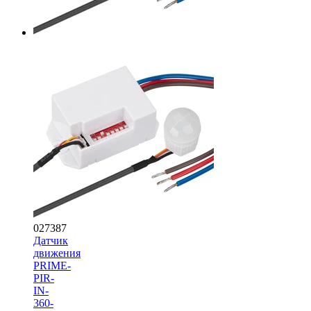
027387
Датчик
движения
PRIME-
PIR-
IN-
360-