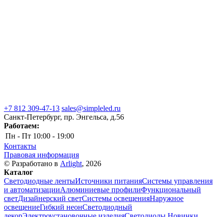
+7 812 309-47-13
sales@simpleled.ru
Санкт-Петербург, пр. Энгельса, д.56
Работаем:
Пн - Пт
10:00 - 19:00
Контакты
Правовая информация
© Разработано в
Arlight
, 2026
Каталог
Светодиодные ленты
Источники питания
Системы управления
и автоматизации
Алюминиевые профили
Функциональный
свет
Дизайнерский свет
Системы освещения
Наружное
освещение
Гибкий неон
Светодиодный
декор
Электроустановочные изделия
Светодиоды
Новинки