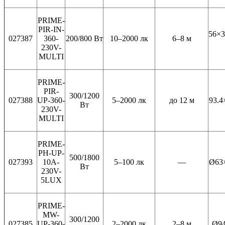
PRIME-
PIR-IN-
56×3
027387
360-
200/800 Вт
10–2000 лк
6–8 м
230V-
MULTI
PRIME-
PIR-
300/1200
027388
UP-360-
5–2000 лк
до 12 м
93.4
Вт
230V-
MULTI
PRIME-
PH-UP-
500/1800
027393
10A-
5–100 лк
—
Ø63×
Вт
230V-
5LUX
PRIME-
MW-
300/1200
027385
UP-360-
2–2000 лк
2–8 м
Ø94