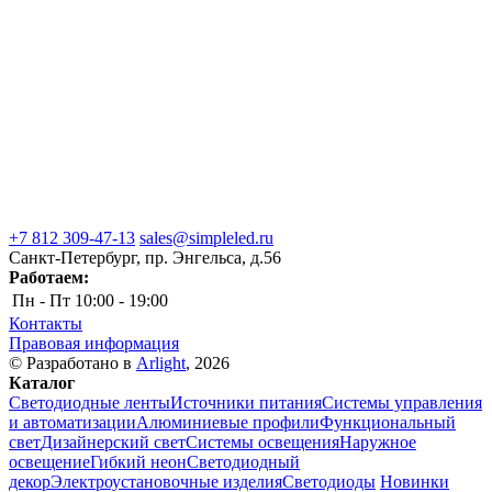
+7 812 309-47-13
sales@simpleled.ru
Санкт-Петербург, пр. Энгельса, д.56
Работаем:
Пн - Пт
10:00 - 19:00
Контакты
Правовая информация
© Разработано в
Arlight
, 2026
Каталог
Светодиодные ленты
Источники питания
Системы управления
и автоматизации
Алюминиевые профили
Функциональный
свет
Дизайнерский свет
Системы освещения
Наружное
освещение
Гибкий неон
Светодиодный
декор
Электроустановочные изделия
Светодиоды
Новинки