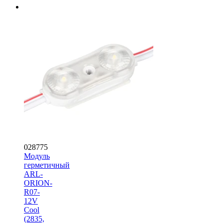
028775
Модуль
герметичный
ARL-
ORION-
R07-
12V
Cool
(2835,