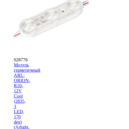
028776
Модуль
герметичный
ARL-
ORION-
R10-
12V
Cool
(2835,
3
LED,
170
deg)
(Arlight,