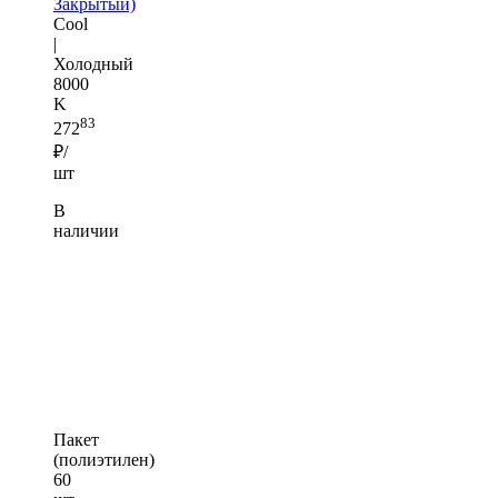
Закрытый)
Cool
|
Холодный
8000
K
83
272
₽/
шт
В
наличии
Пакет
(полиэтилен)
60