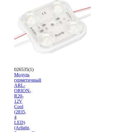
026535(1)
Модуль
герметичный
ARL-
ORION-
R20-
12V
Cool
(2835,
4
LED)
(Arlight,