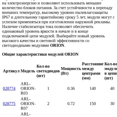
на электроэнергию и позволяют использовать меньшее
количество блоков питания. За счет устойчивости к перепаду
внешних температур, высокому уровню пылевлагозащиты
IP67 и длительному гарантийному сроку 5 лет, модули могут с
успехом применяться при изготовлении наружной рекламы.
Наличие стабилизатора тока позволяет обеспечить
одинаковый уровень яркости в начале и в конце
подключаемой цепи модулей. Выбирайте новый уровень
высокого качества и световой эффективности со
светодиодными модулями
ORION
.
Общие характеристики модулей ORION
Расстояние
Кол-в
Кол-во
Мощность
между
модул
Артикул
Модель
светодиодов
(Вт)
центрами
в цепи
(шт)
(мм)
(шт)
ARL-
028774
ORION-
1
0.36
140
40
R03
ARL-
028775
ORION-
2
0.72
150
30
R07
ARL-