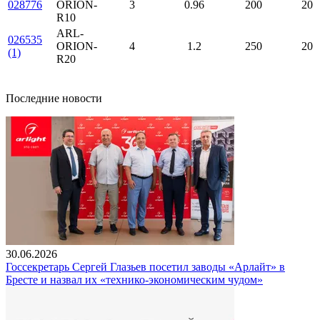
028776
ORION-
3
0.96
200
20
R10
ARL-
026535
ORION-
4
1.2
250
20
(1)
R20
Последние новости
30.06.2026
Госсекретарь Сергей Глазьев посетил заводы «Арлайт» в
Бресте и назвал их «технико-экономическим чудом»